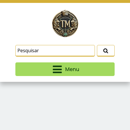
Este site usa cookies e outras tecnologias
similares para lembrar e entender como você usa
nosso site, analisar seu uso de nossos produtos
Eu aceito
e serviços, ajudar com nossos esforços de
marketing e fornecer conteúdo de terceiros. Leia
mais em
Termos e Condições
e
Política de
Privacidade
.
Menu