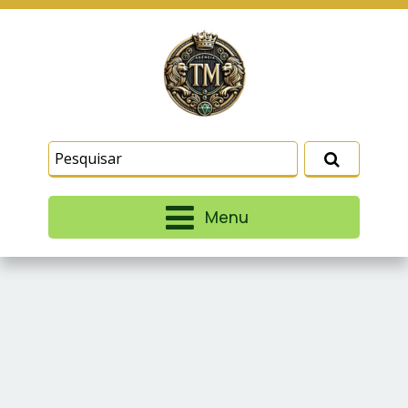
Este site usa cookies e outras tecnologias
similares para lembrar e entender como você usa
nosso site, analisar seu uso de nossos produtos
Eu aceito
e serviços, ajudar com nossos esforços de
marketing e fornecer conteúdo de terceiros. Leia
mais em
Termos e Condições
e
Política de
Privacidade
.
Menu