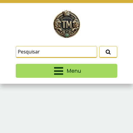
Este site usa cookies e outras tecnologias
similares para lembrar e entender como você usa
nosso site, analisar seu uso de nossos produtos
Eu aceito
e serviços, ajudar com nossos esforços de
marketing e fornecer conteúdo de terceiros. Leia
mais em
Termos e Condições
e
Política de
Privacidade
.
Menu