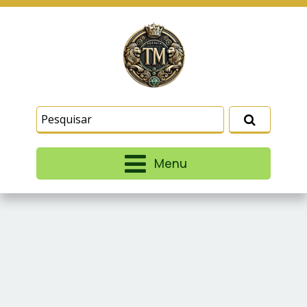
Este site usa cookies e outras tecnologias
similares para lembrar e entender como você usa
nosso site, analisar seu uso de nossos produtos
Eu aceito
e serviços, ajudar com nossos esforços de
marketing e fornecer conteúdo de terceiros. Leia
mais em
Termos e Condições
e
Política de
Privacidade
.
Menu