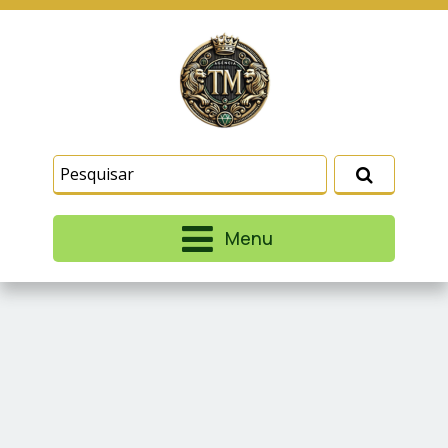
Este site usa cookies e outras tecnologias
similares para lembrar e entender como você usa
nosso site, analisar seu uso de nossos produtos
Eu aceito
e serviços, ajudar com nossos esforços de
marketing e fornecer conteúdo de terceiros. Leia
mais em
Termos e Condições
e
Política de
Privacidade
.
Menu