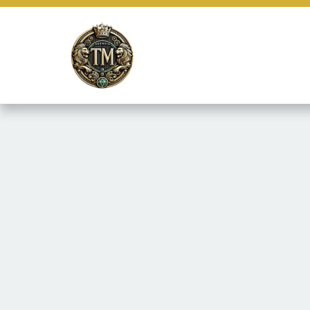
Este site usa cookies e outras tecnologias similares para lembrar e
marketing e fornecer conteúdo de terceiros. Leia mais em
Termos e 