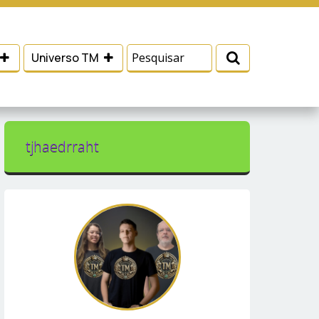
 e serviços, ajudar com nossos esforços de
Eu aceito
Universo TM
tjhaedrraht