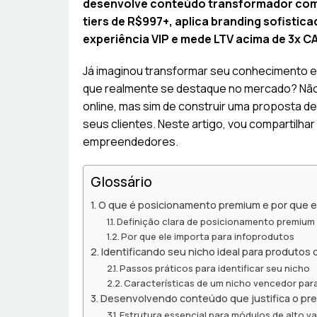
desenvolve conteúdo transformador com b
tiers de R$997+, aplica branding sofisticad
experiência VIP e mede LTV acima de 3x C
Já imaginou transformar seu conhecimento
que realmente se destaque no mercado? Não 
online, mas sim de construir uma proposta de
seus clientes. Neste artigo, vou compartilhar
empreendedores.
Glossário
O que é posicionamento premium e por que e
Definição clara de posicionamento premium
Por que ele importa para infoprodutos
Identificando seu nicho ideal para produtos d
Passos práticos para identificar seu nicho
Características de um nicho vencedor par
Desenvolvendo conteúdo que justifica o pr
Estrutura essencial para módulos de alto va