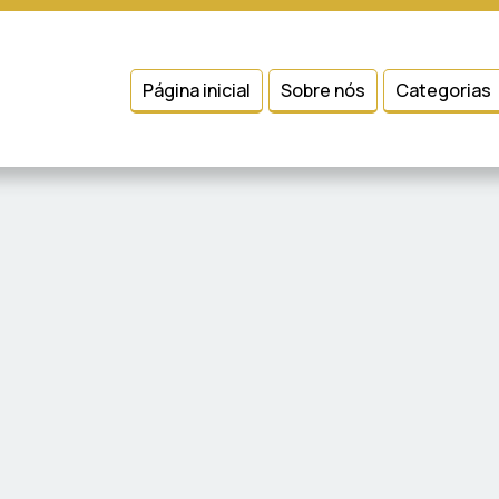
 entender como você usa nosso site, analisar seu uso de nossos produtos
Condições
e
Política de Privacidade
.
Página inicial
Sobre nós
Categorias