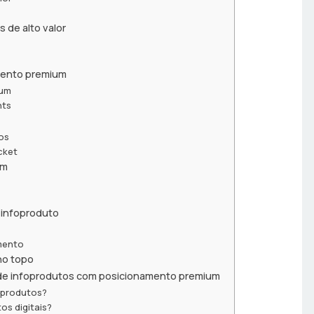
 de alto valor
amento premium
ium
nts
dos
cket
um
 infoproduto
mento
no topo
 de infoprodutos com posicionamento premium
oprodutos?
os digitais?