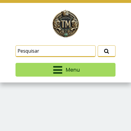
Este site usa cookies e outras tecnologias
similares para lembrar e entender como você usa
nosso site, analisar seu uso de nossos produtos
Eu aceito
e serviços, ajudar com nossos esforços de
marketing e fornecer conteúdo de terceiros. Leia
mais em
Termos e Condições
e
Política de
Privacidade
.
Menu