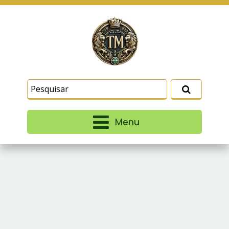
Este site usa cookies e outras tecnologias
similares para lembrar e entender como você usa
nosso site, analisar seu uso de nossos produtos
Eu aceito
e serviços, ajudar com nossos esforços de
marketing e fornecer conteúdo de terceiros. Leia
mais em
Termos e Condições
e
Política de
Privacidade
.
Menu