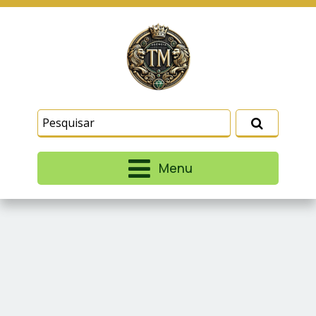
Este site usa cookies e outras tecnologias
similares para lembrar e entender como você usa
nosso site, analisar seu uso de nossos produtos
Eu aceito
e serviços, ajudar com nossos esforços de
marketing e fornecer conteúdo de terceiros. Leia
mais em
Termos e Condições
e
Política de
Privacidade
.
Menu