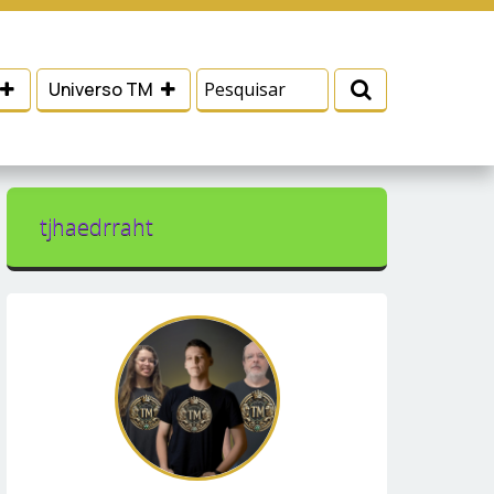
 e serviços, ajudar com nossos esforços de
Eu aceito
Universo TM
tjhaedrraht