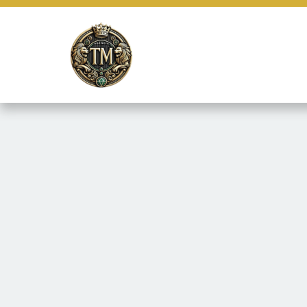
Este site usa cookies e outras tecnologias similares para lembrar e
marketing e fornecer conteúdo de terceiros. Leia mais em
Termos e 