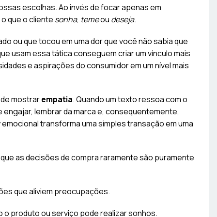
nossas escolhas. Ao invés de focar apenas em
 o que o cliente
sonha
,
teme
ou
deseja
.
rado ou que tocou em uma dor que você não sabia que
que usam essa tática conseguem criar um vínculo mais
idades e aspirações do consumidor em um nível mais
s de mostrar
empatia
. Quando um texto ressoa com o
se engajar, lembrar da marca e, consequentemente,
y emocional transforma uma simples transação em uma
r que as decisões de compra raramente são puramente
ções que aliviem preocupações.
 o produto ou serviço pode realizar sonhos.