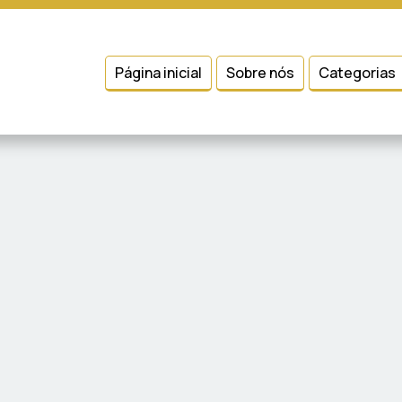
 entender como você usa nosso site, analisar seu uso de nossos produtos
Condições
e
Política de Privacidade
.
Página inicial
Sobre nós
Categorias