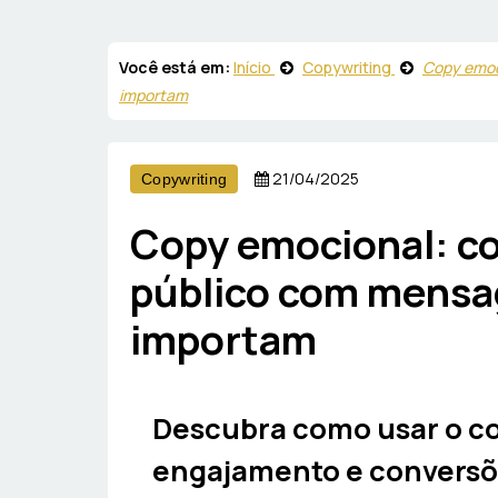
Você está em:
Início
Copywriting
Copy emoc
importam
21/04/2025
Copywriting
Copy emocional: c
público com mensa
importam
Descubra como usar o c
engajamento e convers