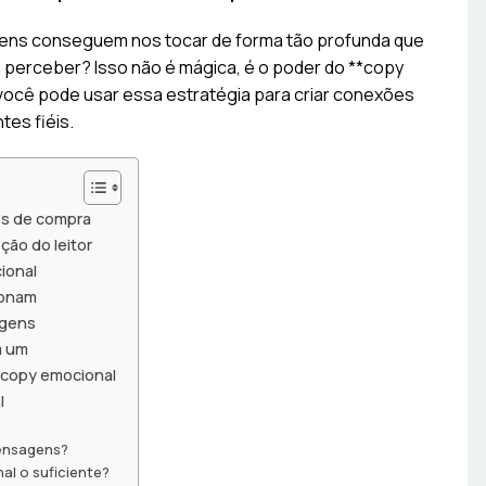
ens conseguem nos tocar de forma tão profunda que
perceber? Isso não é mágica, é o poder do **copy
ocê pode usar essa estratégia para criar conexões
tes fiéis.
es de compra
ão do leitor
ional
ionam
agens
a um
 copy emocional
l
ensagens?
l o suficiente?