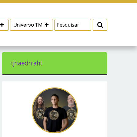
 e serviços, ajudar com nossos esforços de
Eu aceito
Universo TM
tjhaedrraht