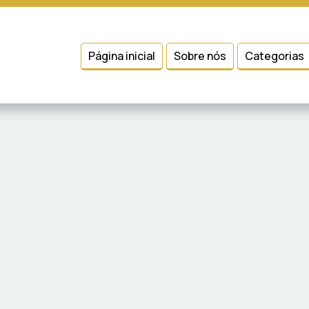
 entender como você usa nosso site, analisar seu uso de nossos produtos
Condições
e
Política de Privacidade
.
Página inicial
Sobre nós
Categorias