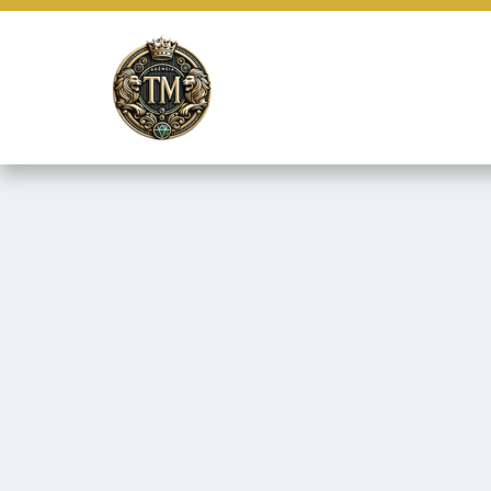
Este site usa cookies e outras tecnologias similares para lembrar e
marketing e fornecer conteúdo de terceiros. Leia mais em
Termos e 