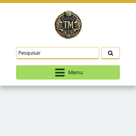
Este site usa cookies e outras tecnologias
similares para lembrar e entender como você usa
nosso site, analisar seu uso de nossos produtos
Eu aceito
e serviços, ajudar com nossos esforços de
marketing e fornecer conteúdo de terceiros. Leia
mais em
Termos e Condições
e
Política de
Privacidade
.
Menu