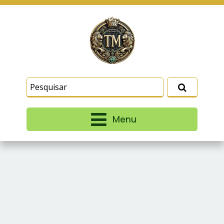
Este site usa cookies e outras tecnologias
similares para lembrar e entender como você usa
nosso site, analisar seu uso de nossos produtos
Eu aceito
e serviços, ajudar com nossos esforços de
marketing e fornecer conteúdo de terceiros. Leia
mais em
Termos e Condições
e
Política de
Privacidade
.
Menu