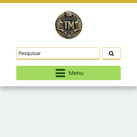
Este site usa cookies e outras tecnologias
similares para lembrar e entender como você usa
nosso site, analisar seu uso de nossos produtos
Eu aceito
e serviços, ajudar com nossos esforços de
marketing e fornecer conteúdo de terceiros. Leia
mais em
Termos e Condições
e
Política de
Privacidade
.
Menu