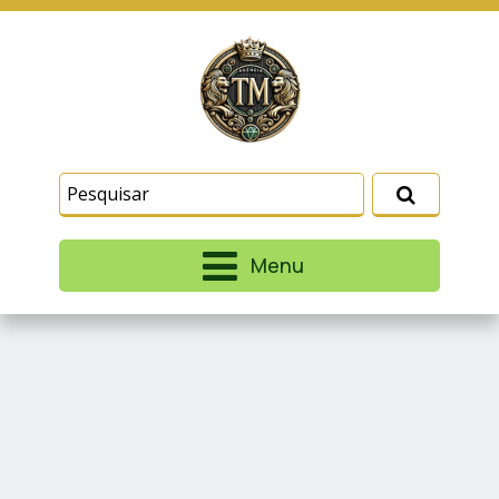
Este site usa cookies e outras tecnologias
similares para lembrar e entender como você usa
nosso site, analisar seu uso de nossos produtos
Eu aceito
e serviços, ajudar com nossos esforços de
marketing e fornecer conteúdo de terceiros. Leia
mais em
Termos e Condições
e
Política de
Privacidade
.
Menu