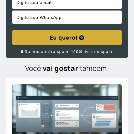
Eu quero!
Somos contra spam! 100% livre de spam.
Você
vai gostar
também: