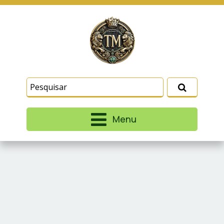
Este site usa cookies e outras tecnologias
similares para lembrar e entender como você usa
nosso site, analisar seu uso de nossos produtos
Eu aceito
e serviços, ajudar com nossos esforços de
marketing e fornecer conteúdo de terceiros. Leia
mais em
Termos e Condições
e
Política de
Privacidade
.
Menu