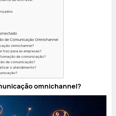
vançados
conectado
ção de Comunicação Omnichannel
cação omnichannel?
l traz para as empresas?
automação de comunicação?
ação de comunicação?
matizar o atendimento?
municação?
municação omnichannel?