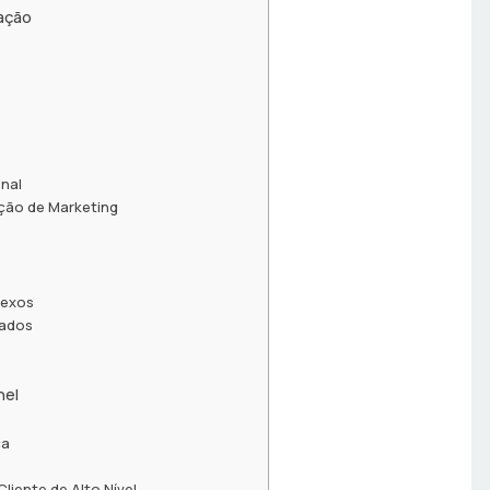
ação
nal
ção de Marketing
lexos
tados
nel
ça
iente de Alto Nível