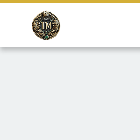
Este site usa cookies e outras tecnologias similares para lembrar e
marketing e fornecer conteúdo de terceiros. Leia mais em
Termos e 