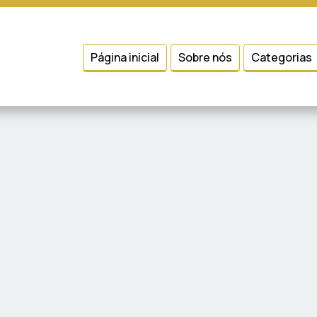
 entender como você usa nosso site, analisar seu uso de nossos produtos
Condições
e
Política de Privacidade
.
Página inicial
Sobre nós
Categorias