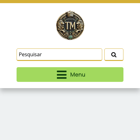
Este site usa cookies e outras tecnologias
similares para lembrar e entender como você usa
nosso site, analisar seu uso de nossos produtos
Eu aceito
e serviços, ajudar com nossos esforços de
marketing e fornecer conteúdo de terceiros. Leia
mais em
Termos e Condições
e
Política de
Privacidade
.
Menu