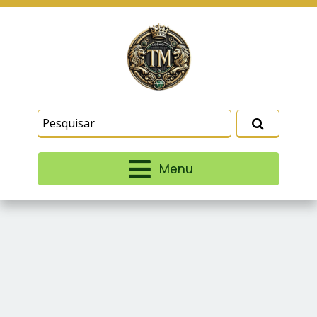
Este site usa cookies e outras tecnologias
similares para lembrar e entender como você usa
nosso site, analisar seu uso de nossos produtos
Eu aceito
e serviços, ajudar com nossos esforços de
marketing e fornecer conteúdo de terceiros. Leia
mais em
Termos e Condições
e
Política de
Privacidade
.
Menu