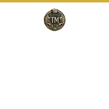
Este site usa cookies e outras tecnologias
similares para lembrar e entender como você usa
nosso site, analisar seu uso de nossos produtos
Eu aceito
e serviços, ajudar com nossos esforços de
marketing e fornecer conteúdo de terceiros. Leia
mais em
Termos e Condições
e
Política de
Privacidade
.