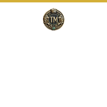
Este site usa cookies e outras tecnologias
similares para lembrar e entender como você usa
nosso site, analisar seu uso de nossos produtos
Eu aceito
e serviços, ajudar com nossos esforços de
marketing e fornecer conteúdo de terceiros. Leia
mais em
Termos e Condições
e
Política de
Privacidade
.