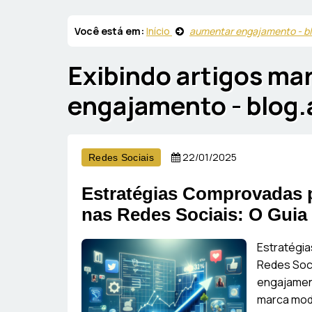
Você está em:
Início
aumentar engajamento - b
Exibindo artigos m
engajamento - blog
22/01/2025
Redes Sociais
Estratégias Comprovadas 
nas Redes Sociais: O Gui
Estratégi
Redes Soc
engajament
marca mode