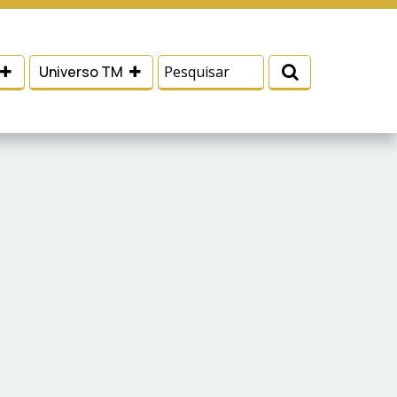
 e serviços, ajudar com nossos esforços de
Eu aceito
Universo TM