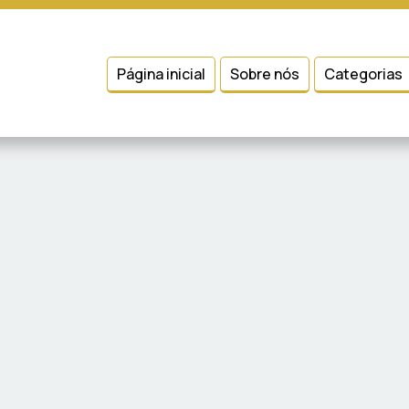
 entender como você usa nosso site, analisar seu uso de nossos produtos
Condições
e
Política de Privacidade
.
Página inicial
Sobre nós
Categorias