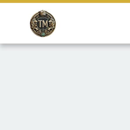
Este site usa cookies e outras tecnologias similares para lembrar e
marketing e fornecer conteúdo de terceiros. Leia mais em
Termos e 