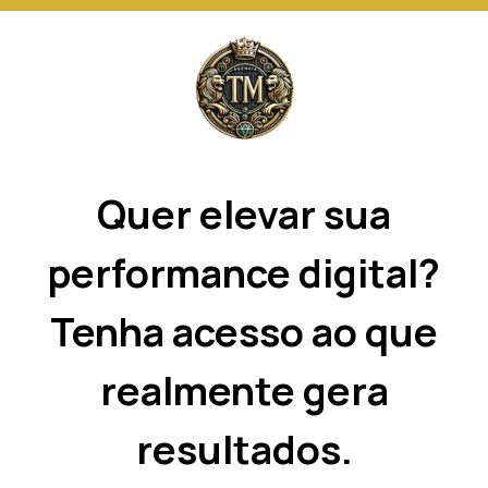
Este site usa cookies e outras tecnologias
similares para lembrar e entender como você usa
nosso site, analisar seu uso de nossos produtos
Eu aceito
e serviços, ajudar com nossos esforços de
marketing e fornecer conteúdo de terceiros. Leia
mais em
Termos e Condições
e
Política de
Privacidade
.
Quer elevar sua
performance digital?
Tenha acesso ao que
realmente gera
resultados.