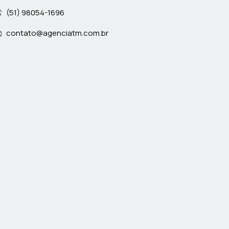
(51) 98054-1696
contato@agenciatm.com.br